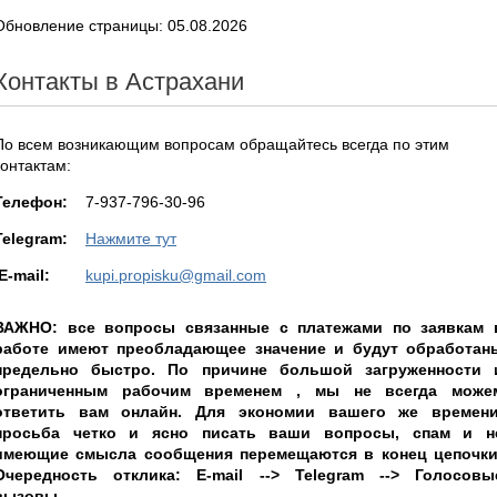
Обновление страницы: 05.08.2026
Контакты в Астрахани
По всем возникающим вопросам обращайтесь всегда по этим
контактам:
Teлефон:
7-937-796-30-96
Telegram:
Нажмите тут
E-mail:
kupi.propisku@gmail.com
ВАЖНО: все вопросы связанные с платежами по заявкам 
работе имеют преобладающее значение и будут обработан
предельно быстро. По причине большой загруженности 
ограниченным рабочим временем , мы не всегда може
ответить вам онлайн. Для экономии вашего же времени
просьба четко и ясно писать ваши вопросы, спам и н
имеющие смысла сообщения перемещаются в конец цепочки
Очередность отклика: E-mail --> Telegram --> Голосовы
вызовы